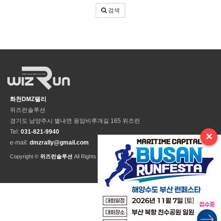
어
검색
입
력
화천DMZ랠리
위즈런솔루션
경기도 남양주시 별내면 용암비루개길 165 위즈런
Tel:
031-821-9940
×
e-mail:
dmzrally@gmail.com
Copyright ©
위즈런솔루션
All Rights Reseved.