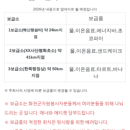
2026년 내용으로 업데이트 될 예정입니다
보급품
보급소
물,이온음료,에너지바,초
1보급소(해산령쉼터) 약 24km지
점
코파이
물,이온음료,샌드케이크
2보급소(XX사단평화초소) 약
41km지점
물,이온음료,타르트,바나
3보급소(한묵령정상) 약 50km
지점
나
※ 주최사의 사정에 따른 보급품이 변경될 수 있습니다.
※ 보급소는 화천군자원봉사자분들께서 여러분들을 위해 나눠
드리는 곳 입니다. 매너와 에티켓 당부드립니다.
※ 보급품의 적정한 취식은 뒷사람을 위한 배려입니다.