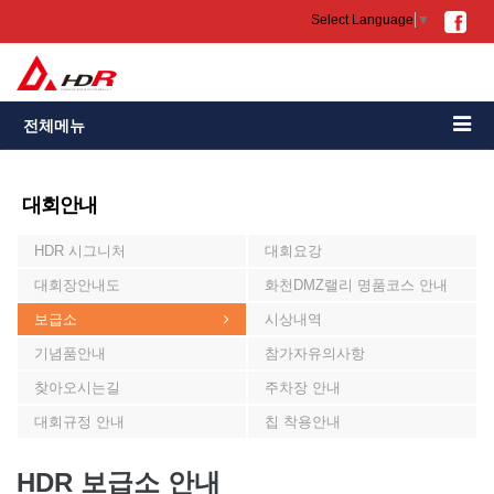
Select Language
▼
전체메뉴
대회안내
HDR 시그니처
대회요강
대회장안내도
화천DMZ랠리 명품코스 안내
보급소
시상내역
기념품안내
참가자유의사항
찾아오시는길
주차장 안내
대회규정 안내
칩 착용안내
HDR 보급소 안내