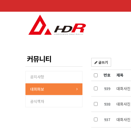
커뮤니티
글쓰기
번호
제목
공지사항
939
대회사진 
대회화보
공식책자
938
대회사진 
937
대회사진 