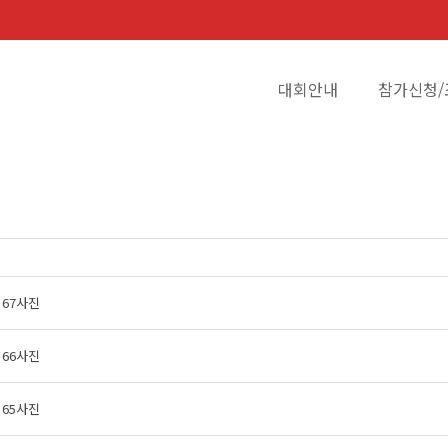
대회안내
참가신청/
67사진
66사진
65사진