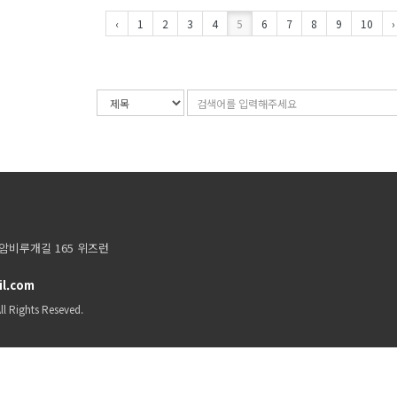
‹
1
2
3
4
5
6
7
8
9
10
›
검
검
색
색
조
어
건
입
력
암비루개길 165 위즈런
il.com
ll Rights Reseved.