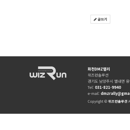
글쓰기
화천DMZ랠리
위즈런솔루션
경기도 남양주시 별내면 용
Tel:
031-821-9940
e-mail:
dmzrally@gma
Copyright ©
위즈런솔루션
A