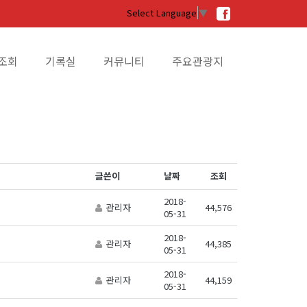
Select Language
▼
조회
기록실
커뮤니티
주요관광지
글쓴이
날짜
조회
2018-
관리자
44,576
05-31
2018-
관리자
44,385
05-31
2018-
관리자
44,159
05-31