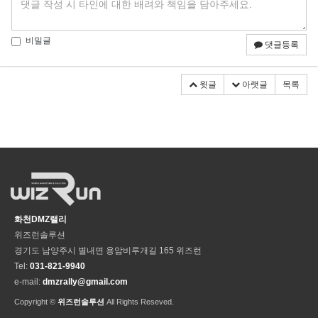
비밀글
댓글등록
윗글
아랫글
목록
화천DMZ랠리
위즈런솔루션
경기도 남양주시 별내면 용암비루개길 165 위즈런
Tel:
031-821-9940
e-mail:
dmzrally@gmail.com
Copyright ©
위즈런솔루션
All Rights Reseved.