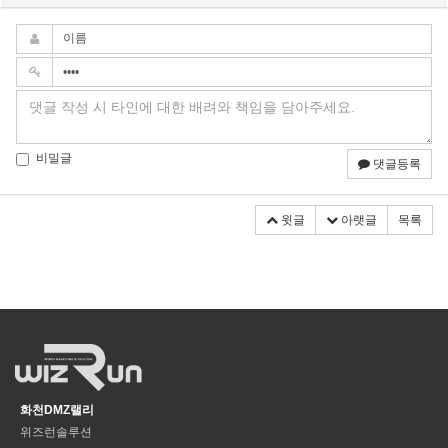
비밀글
댓글등록
윗글
아랫글
목록
화천DMZ랠리
위즈런솔루션