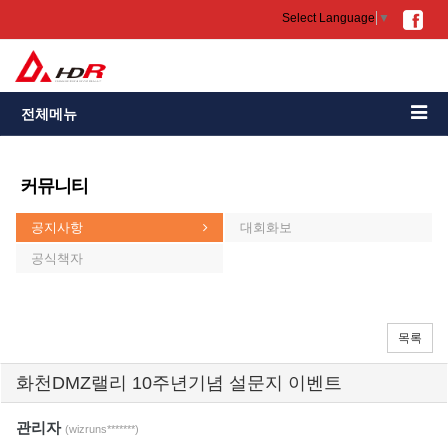
Select Language
▼
전체메뉴
커뮤니티
공지사항
대회화보
공식책자
목록
화천DMZ랠리 10주년기념 설문지 이벤트
관리자
(wizruns*******)